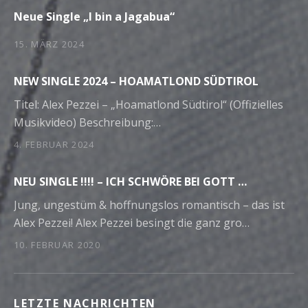
e
Neue Single „I bin a Jagabua“
n
n
15. MÄRZ 2024
a
c
NEW SINGLE 2024 – HOAMATLOND SÜDTIROL
h
Titel: Alex Pezzei – „Hoamatlond Südtirol“ (Offizielles
:
Musikvideo) Beschreibung:…
4. FEBRUAR 2024
NEU SINGLE !!!! – ICH SCHWÖRE BEI GOTT …
Jung, ungestüm & hoffnungslos romantisch – das ist
Alex Pezzei! Alex Pezzei besingt die ganz gro…
10. FEBRUAR 2020
LETZTE NACHRICHTEN