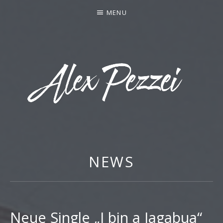
MENU
ALEX PEZZEI
NEWS
Neue Single „I bin a Jagabua“